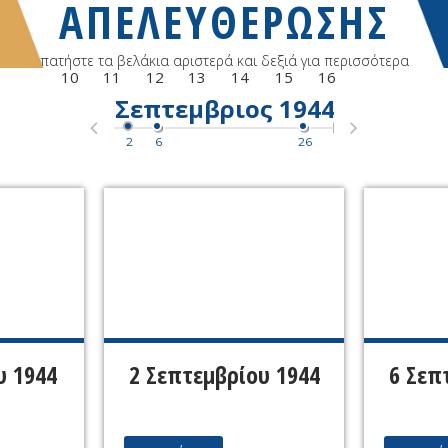
ΑΠΕΛΕΥΘΕΡΩΣΗΣ
πατήστε τα βελάκια αριστερά και δεξιά για περισσότερα
10
11
12
13
14
15
16
τος
1944
Σεπτεμβριος
1944
Οκτωβρ
19
2
6
26
7
12
13
14
15
1
17
18
19
20
21
22
23
24
25
26
27
28
29
30
υ 1944
2 Σεπτεμβρίου 1944
6 Σεπ
31